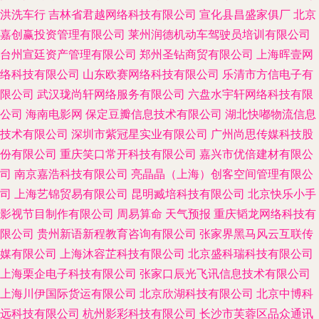
洪洗车行
吉林省君越网络科技有限公司
宣化县昌盛家俱厂
北京
嘉创赢投资管理有限公司
莱州润德机动车驾驶员培训有限公司
台州宣廷资产管理有限公司
郑州圣钻商贸有限公司
上海晖壹网
络科技有限公司
山东欧赛网络科技有限公司
乐清市方信电子有
限公司
武汉珑尚轩网络服务有限公司
六盘水宇轩网络科技有限
公司
海南电影网
保定豆瓣信息技术有限公司
湖北快嘟物流信息
技术有限公司
深圳市紫冠星实业有限公司
广州尚思传媒科技股
份有限公司
重庆笑口常开科技有限公司
嘉兴市优倍建材有限公
司
南京嘉浩科技有限公司
亮晶晶（上海）创客空间管理有限公
司
上海艺锦贸易有限公司
昆明臧培科技有限公司
北京快乐小手
影视节目制作有限公司
周易算命
天气预报
重庆韬龙网络科技有
限公司
贵州新语新程教育咨询有限公司
张家界黑马风云互联传
媒有限公司
上海沐容芷科技有限公司
北京盛科瑞科技有限公司
上海栗企电子科技有限公司
张家口辰光飞讯信息技术有限公司
上海川伊国际货运有限公司
北京欣湖科技有限公司
北京中博科
远科技有限公司
杭州影彩科技有限公司
长沙市芙蓉区品众通讯